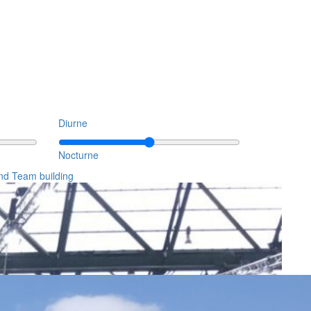
Diurne
Nocturne
nd
Team building