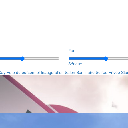
Fun
Sérieux
Day
Fête du personnel
Inauguration
Salon
Séminaire
Soirée Privée
Sta