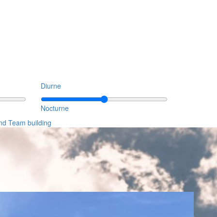
Diurne
Nocturne
nd
Team building