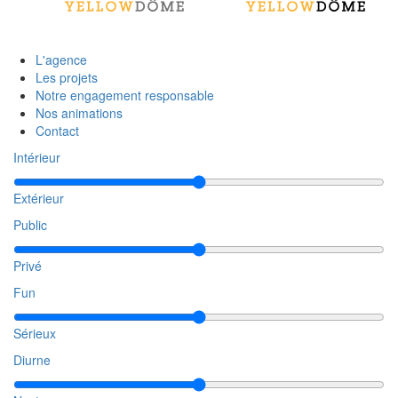
L'agence
Les projets
Notre engagement responsable
Nos animations
Contact
Intérieur
Extérieur
Public
Privé
Fun
Sérieux
Diurne