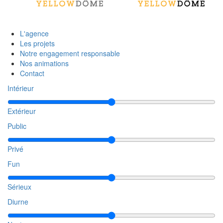
L'agence
Les projets
Notre engagement responsable
Nos animations
Contact
Intérieur
Extérieur
Public
Privé
Fun
Sérieux
Diurne