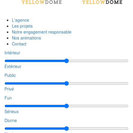
L'agence
Les projets
Notre engagement responsable
Nos animations
Contact
Intérieur
Extérieur
Public
Privé
Fun
Sérieux
Diurne