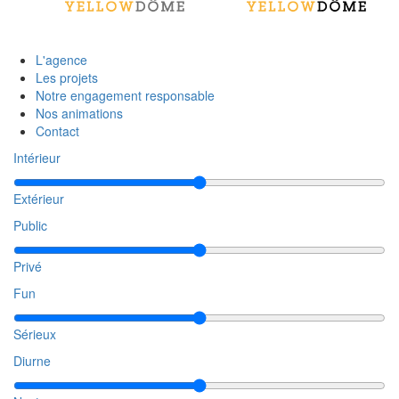
L'agence
Les projets
Notre engagement responsable
Nos animations
Contact
Intérieur
Extérieur
Public
Privé
Fun
Sérieux
Diurne