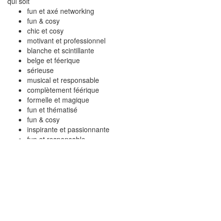
qui soit
fun et axé networking
fun & cosy
chic et cosy
motivant et professionnel
blanche et scintillante
belge et féerique
sérieuse
musical et responsable
complètement féérique
formelle et magique
fun et thématisé
fun & cosy
inspirante et passionnante
fun et responsable
responsable et créative
accessible et informel
sensationnel
sportif et en équipe
créative et visuelle
super héroïque
royale et de standing
sur mesure