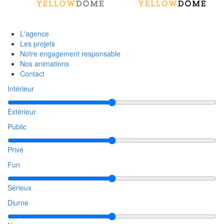
L'agence
Les projets
Notre engagement responsable
Nos animations
Contact
Intérieur
Extérieur
Public
Privé
Fun
Sérieux
Diurne